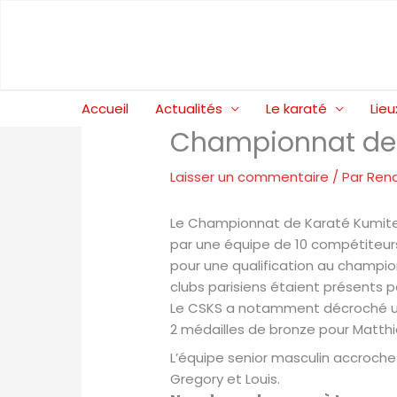
Aller
au
contenu
Accueil
Actualités
Le karaté
Lieu
Championnat de 
Laisser un commentaire
/ Par
Ren
Le Championnat de Karaté Kumite 
par une équipe de 10 compétiteurs
pour une qualification au champ
clubs parisiens étaient présents p
Le CSKS a notamment décroché un t
2 médailles de bronze pour Matthi
L’équipe senior masculin accroche 
Gregory et Louis.