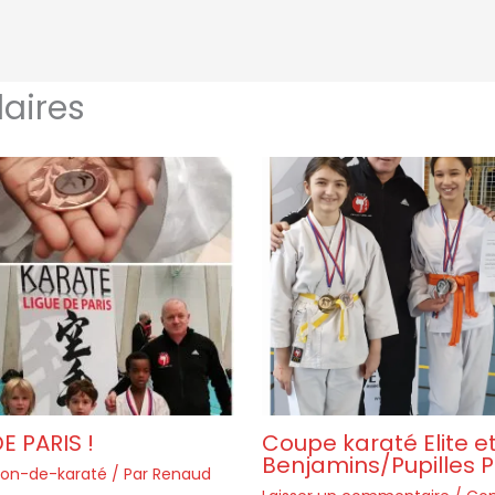
laires
 PARIS !
Coupe karaté Elite e
Benjamins/Pupilles P
ion-de-karaté
/ Par
Renaud