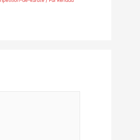
pétition-de-karaté
/ Par
Renaud