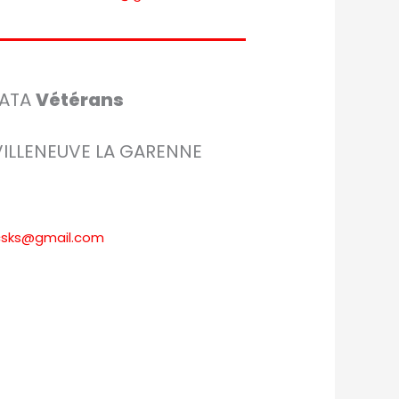
KATA
Vétérans
VILLENEUVE LA GARENNE
d.csks@gmail.com