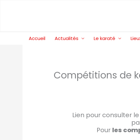
Aller
au
contenu
Accueil
Actualités
Le karaté
Lieu
Compétitions de k
Lien pour consulter 
pa
Pour
les com