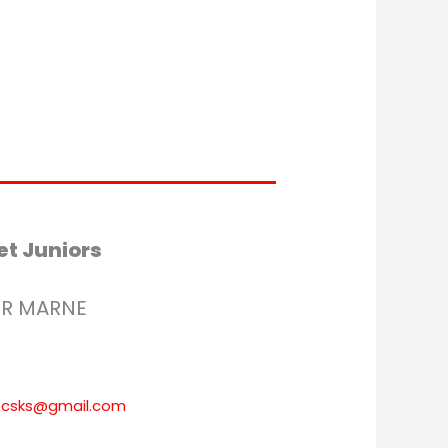
et Juniors
UR MARNE
ud.csks@gmail.com