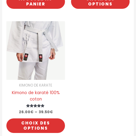
pro
PANIER
OPTIONS
a
plu
var
Les
opt
pe
êtr
cho
sur
la
pa
du
pro
KIMONO DE KARATE
Kimono de karaté 100%
coton
Plage
26.00
€
Note
–
39.50
€
5.00
de
sur 5
Ce
prix :
CHOIX DES
produit
26.00€
OPTIONS
à
a
39.50€