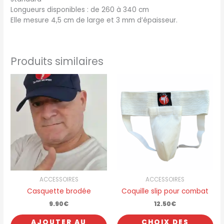
Longueurs disponibles : de 260 à 340 cm
Elle mesure 4,5 cm de large et 3 mm d’épaisseur.
Produits similaires
ACCESSOIRES
ACCESSOIRES
Casquette brodée
Coquille slip pour combat
9.90
€
12.50
€
Ce
AJOUTER AU
CHOIX DES