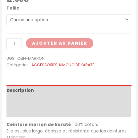
Taille
quantité
AJOUTER AU PANIER
de
Ceinture
UGS :
CEIN-MARRON
marron
Catégories :
ACCESSOIRES
,
KIMONO DE KARATE
de
karaté
Description
Informations complémentaires
Avis (0)
Ceinture marron de karaté
100% coton.
Elle est plus large, épaisse et résistante que les ceintures
standard